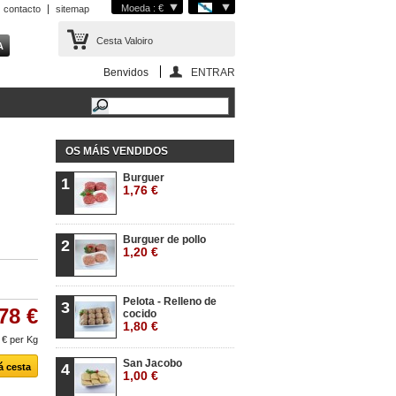
Moeda : €
contacto
sitemap
Cesta
Valoiro
Benvidos
ENTRAR
OS MÁIS VENDIDOS
Burguer
1
1,76 €
Burguer de pollo
2
1,20 €
Pelota - Relleno de
3
78 €
cocido
1,80 €
 €
per Kg
San Jacobo
4
1,00 €