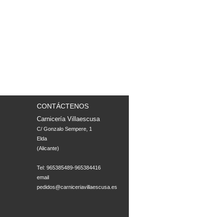
CONTÁCTENOS
Carnicería Villaescusa
C/ Gonzalo Sempere, 1

Elda

(Alicante)

Tel: 965385489-965384416
email
pedidos@carniceriavillaescusa.es