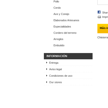
Pollo
Cerdo
Shar
Ave y Conejo
Impr
Elaborados Artesanos
Especialidades
Máis 
Cordero del terreno
Chistorr
Arreglos
Embutido
INFORMACIÓN
Entrega
Aviso legal
Condiciones de uso
Our stores