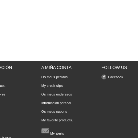
ACIÓN
A MIÑA CONTA
FOLLOW US
Os meus pedidos
Facebook
utos
My credit slips
ores
Os meus enderezos
Informacion persoal
s
Os meus cupons
My favorite products.
My alerts
 de uso