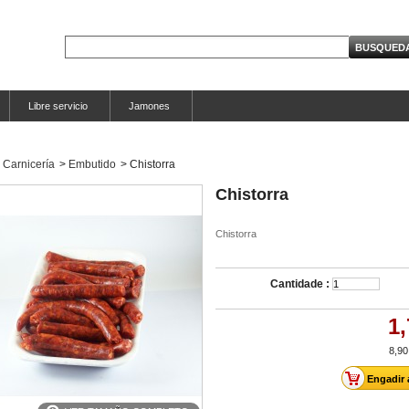
Libre servicio
Jamones
Carnicería
>
Embutido
>
Chistorra
Chistorra
Chistorra
Cantidade :
1,
8,90