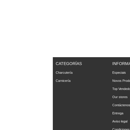
CATEGORÍAS
INFORM
Charcutería
Especiais
Carnicería
Novos Prod
Top Vended
Our stores
Contácteno
Entrega
Aviso legal
Condiciones