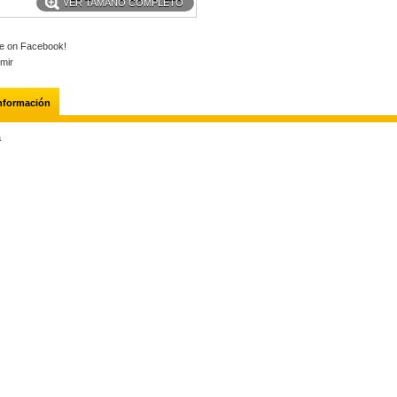
VER TAMAÑO COMPLETO
e on Facebook!
imir
información
a