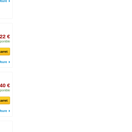
Veure
,22 €
ponible
carret
Veure
,40 €
ponible
carret
Veure