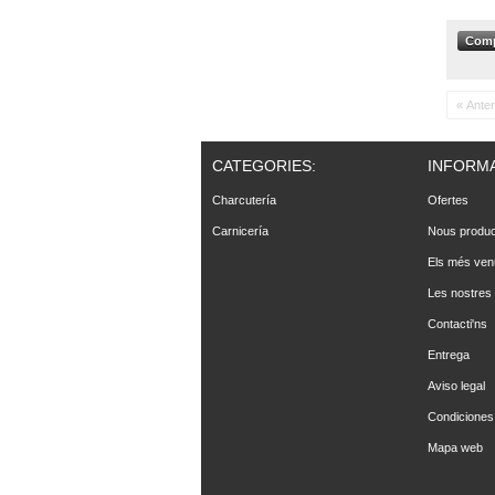
« Anter
CATEGORIES:
INFORM
Charcutería
Ofertes
Carnicería
Nous produ
Els més ven
Les nostres
Contacti'ns
Entrega
Aviso legal
Condiciones
Mapa web