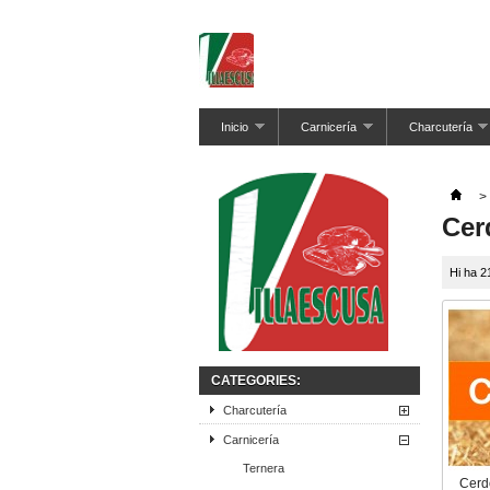
Inicio
Carnicería
Charcutería
>
Cer
Hi ha 2
CATEGORIES:
Charcutería
Carnicería
Ternera
Cerd