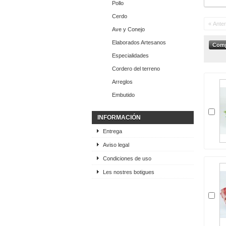
Pollo
Cerdo
« Anter
Ave y Conejo
Elaborados Artesanos
Especialidades
Cordero del terreno
Arreglos
Embutido
INFORMACIÓN
Entrega
Aviso legal
Condiciones de uso
Les nostres botigues