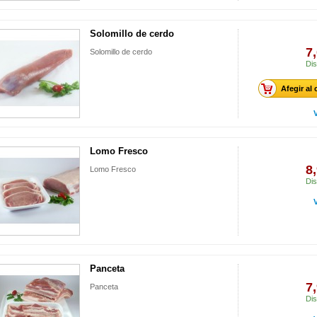
Solomillo de cerdo
7
Solomillo de cerdo
Dis
Afegir al 
Lomo Fresco
8
Lomo Fresco
Dis
Panceta
7
Panceta
Dis