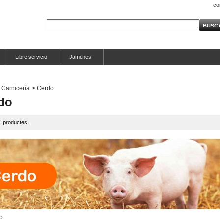
co
Libre servicio
Jamones
Carnicería
>
Cerdo
do
1 productes.
o