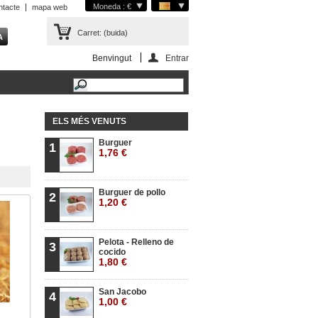
Moneda : €
ntacte
mapa web
Carret:
(buida)
Benvingut
Entrar
ELS MÉS VENUTS
Burguer
1
1,76 €
Burguer de pollo
2
1,20 €
Pelota - Relleno de
3
cocido
1,80 €
San Jacobo
4
1,00 €