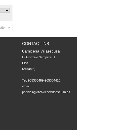
güent »
CONTACTI'NS
Carnicería Villaescusa
C/ Gonzalo Sempere, 1

Elda

(Alicante)

Tel: 965385489-965384416
email
pedidos@carniceriavillaescusa.es