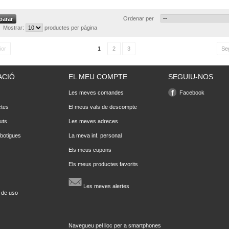
Ordenar per
Mostrar:
productes per pàgina
ior
1
2
3
Se
ACIÓ
EL MEU COMPTE
SEGUIU-NOS
Les meves comandes
Facebook
ctes
El meus vals de descompte
uts
Les meves adreces
 botigues
La meva inf. personal
Els meus cupons
Els meus productes favorits
Les meves alertes
 de uso
Navegueu pel lloc per a smartphones