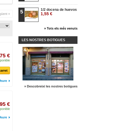
1/2 docena de huevos
5
1,55 €
güent »
» Tots els més venuts
LES NOSTRES BOTIGUES
,75 €
ponible
carret
Veure
» Descobreixi les nostres botigues
,95 €
ponible
Veure