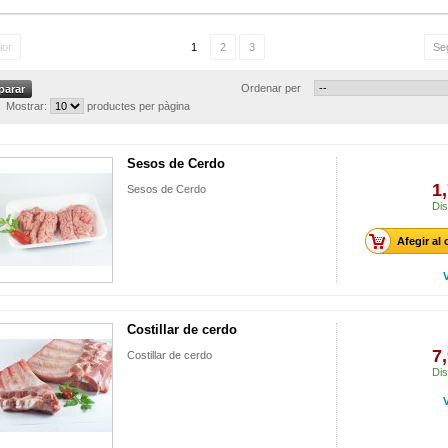
ior
1
2
3
Se
Ordenar per
Mostrar:
productes per pàgina
Sesos de Cerdo
1
Sesos de Cerdo
Dis
Afegir al 
Costillar de cerdo
7
Costillar de cerdo
Dis