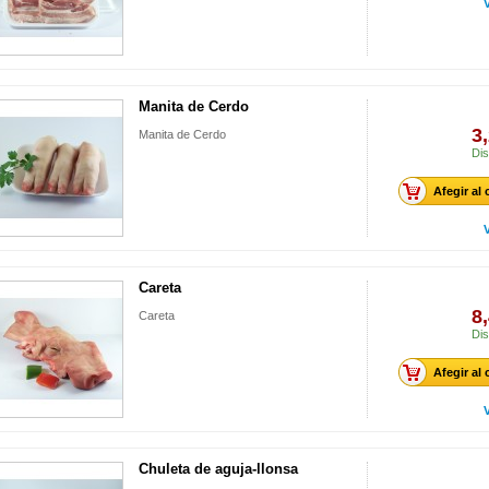
Manita de Cerdo
3
Manita de Cerdo
Dis
Afegir al 
Careta
8
Careta
Dis
Afegir al 
Chuleta de aguja-llonsa